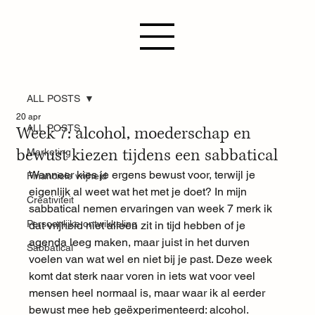
ALL POSTS
20 apr
Week 7: alcohol, moederschap en
ALL POSTS
bewust kiezen tijdens een sabbatical
Marketing
Wanneer kies je ergens bewust voor, terwijl je 
Financiele vrijheid
eigenlijk al weet wat het met je doet? In mijn 
Creativiteit
sabbatical nemen ervaringen van week 7 merk ik 
Persoonlijke ontwikkeling
dat vrijheid niet alleen zit in tijd hebben of je 
agenda leeg maken, maar juist in het durven 
Sabbatical
voelen van wat wel en niet bij je past. Deze week 
komt dat sterk naar voren in iets wat voor veel 
mensen heel normaal is, maar waar ik al eerder 
bewust mee heb geëxperimenteerd: alcohol.