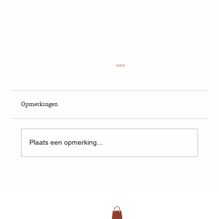
Opmerkingen
Plaats een opmerking...
Week 5: creativiteit, gezin en ruimte om te
maken tijdens een sabbatical nemen